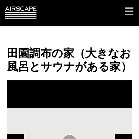
メ
イ
ン
の
内
容
へ
進
む
田園調布の家（大きなお
風呂とサウナがある家）